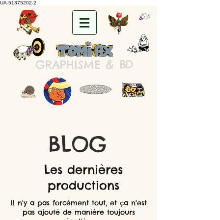
UA-51375202-2
&
B
D
GRAPHISME
BLOG
Les dernières
productions
Il n'y a pas forcément tout, et ça n'est
pas ajouté de manière toujours