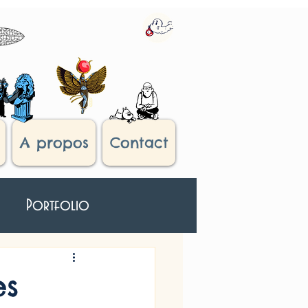
A propos
Contact
Portfolio
roisième Oeil
es