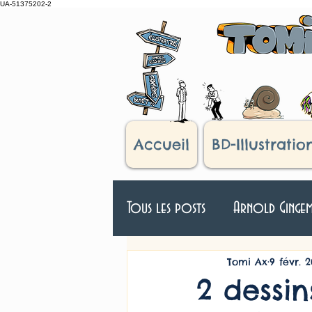
UA-51375202-2
Accueil
BD-Illustratio
Tous les posts
Arnold Ginge
Véloman
D'après réel
Tomi Ax
9 févr. 2
2 dessi