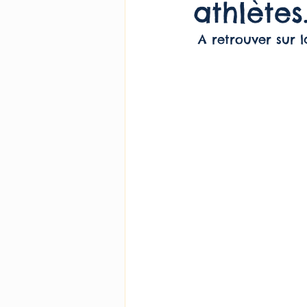
athlètes
Le concept Jésus
Politi
 A retrouver sur 