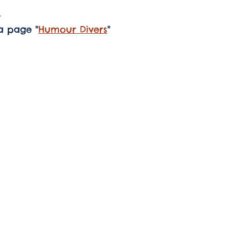
.
que
cité
cité
la page "
Humour Divers
"