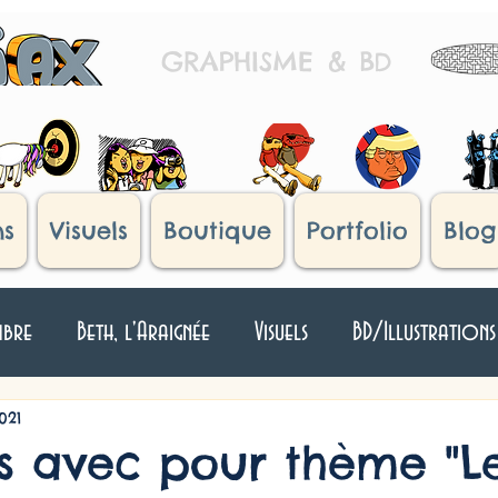
GRAPHISME
&
B
D
ns
Visuels
Boutique
Portfolio
Blog
mbre
Beth, l'Araignée
Visuels
BD/Illustrations
Japan !
Histoires d'oeufs
Humour Divers
T
021
ns avec pour thème "L