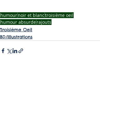
humour
noir et blanc
troisième oeil
humour absurde
rajouts
Troisième Oeil
BD/Illustrations
Voir tout
Posts récents