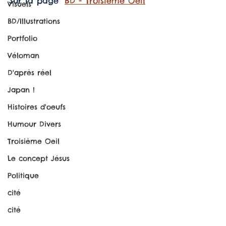
Sur la page "
BD - Troisième Oeil
"
Visuels
BD/Illustrations
Portfolio
Véloman
D'après réel
Japan !
Histoires d'oeufs
Humour Divers
Troisième Oeil
Le concept Jésus
Politique
cité
cité