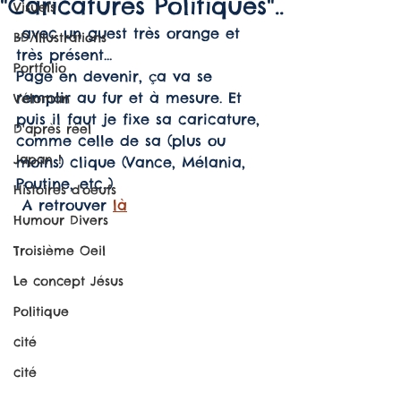
"Caricatures Politiques"..
Visuels
..avec un guest très orange et 
BD/Illustrations
très présent...
Portfolio
Page en devenir, ça va se 
remplir au fur et à mesure. Et 
Véloman
puis il faut je fixe sa caricature, 
D'après réel
comme celle de sa (plus ou 
Japan !
moins) clique (Vance, Mélania, 
Poutine, etc..) 
Histoires d'oeufs
 A retrouver 
là
Humour Divers
Troisième Oeil
Le concept Jésus
Politique
cité
cité