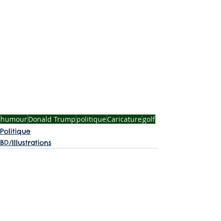
humour
Donald Trump
politique
Caricature
golf
Politique
BD/Illustrations
Voir tout
Posts récents