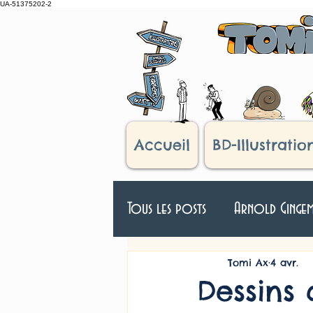
UA-51375202-2
Accueil
BD-Illustratio
Tous les posts
Arnold Ginge
Véloman
D'après réel
Tomi Ax
4 avr.
Dessins