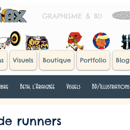
GRAPHISME
&
B
D
ns
Visuels
Boutique
Portfolio
Blog
mbre
Beth, l'Araignée
Visuels
BD/Illustrations
Japan !
Histoires d'oeufs
Humour Divers
T
 de runners