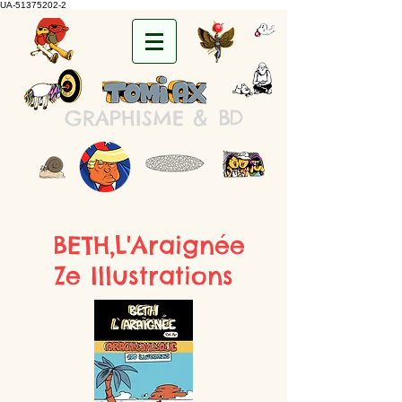
UA-51375202-2
&
B
D
GRAPHISME
BETH,L'Araignée
Ze Illustrations