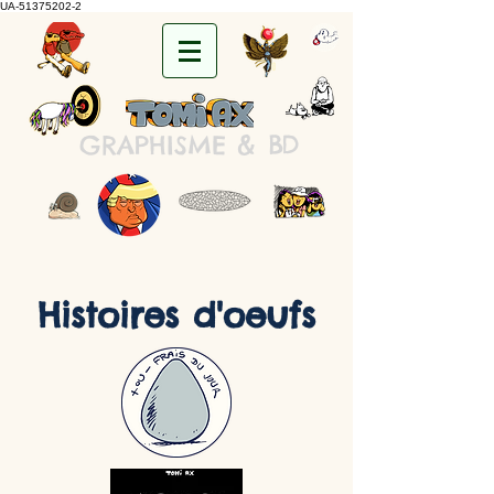
UA-51375202-2
&
B
D
GRAPHISME
Histoires d'oeufs