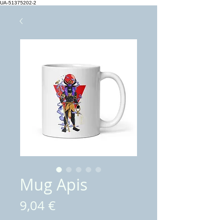
UA-51375202-2
Mug Apis
Prix
9,04 €