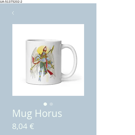
UA-51375202-2
Mug Horus
Prix
8,04 €