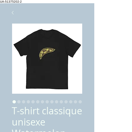
UA-51375202-2
T-shirt classique
unisexe