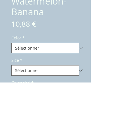
Watermelon-
Banana
Prix
10,88 €
Color
*
Size
*
Quantité
*
Ajouter au panier