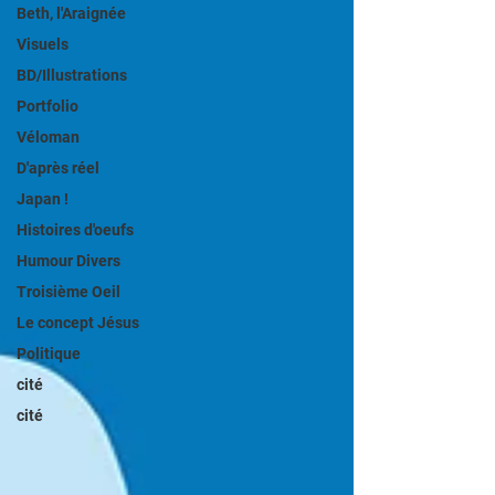
Beth, l'Araignée
Visuels
BD/Illustrations
Portfolio
Véloman
D'après réel
Japan !
Histoires d'oeufs
Humour Divers
Troisième Oeil
Le concept Jésus
Politique
cité
cité