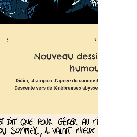
8 mai
Nouveau dessin
humour
Didier, champion d'apnée du sommeil 2.
Descente vers de ténébreuses abysses..