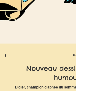
8 mai