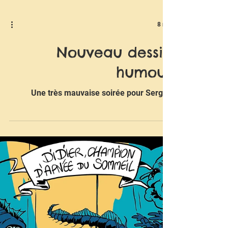
8 mai
Nouveau dessin
humour
Une très mauvaise soirée pour Sergio.