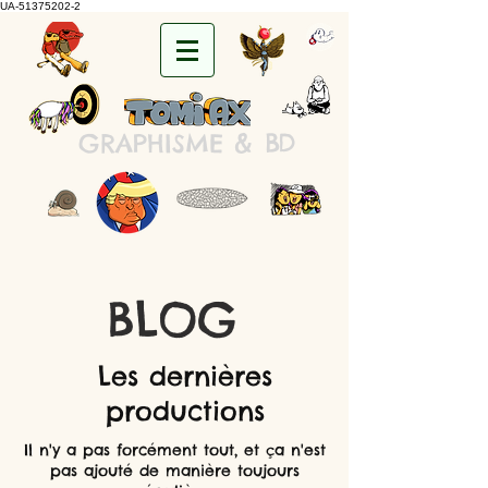
UA-51375202-2
&
B
D
GRAPHISME
BLOG
Les dernières
productions
Il n'y a pas forcément tout, et ça n'est
pas ajouté de manière toujours