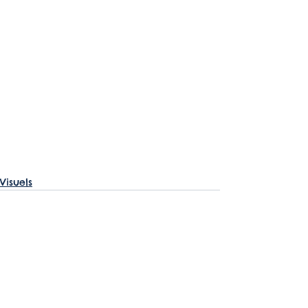
Visuels
Voir tout
Posts récents