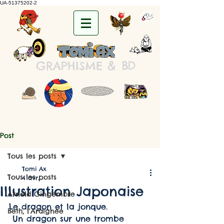
UA-51375202-2
&
B
D
GRAPHISME
Post
Tous les posts
Tomi Ax
Tous les posts
4 avr.
Illustration Japonaise
Arnold Gingembre
Le dragon et la jonque.
Beth, l'Araignée
 Un dragon sur une trombe 