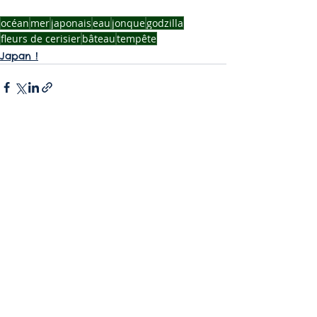
océan
mer
japonais
eau
jonque
godzilla
fleurs de cerisier
bâteau
tempête
Japan !
Voir tout
Posts récents