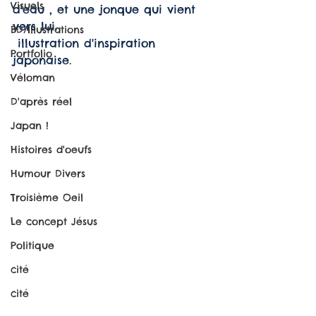
Visuels
d'eau , et une jonque qui vient 
vers lui.
BD/Illustrations
 illustration d'inspiration 
Portfolio
japonaise.
Véloman
D'après réel
Japan !
Histoires d'oeufs
Humour Divers
Troisième Oeil
Le concept Jésus
Politique
cité
cité