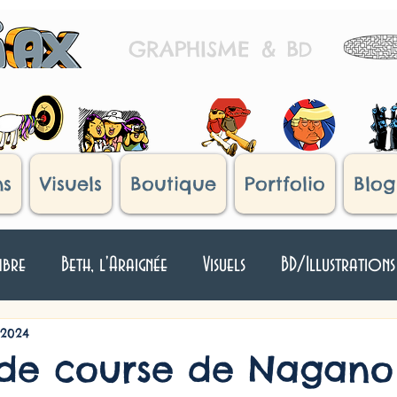
GRAPHISME
&
B
D
ns
Visuels
Boutique
Portfolio
Blog
mbre
Beth, l'Araignée
Visuels
BD/Illustrations
Japan !
Histoires d'oeufs
Humour Divers
T
 2024
de course de Nagano