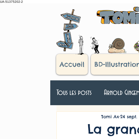
UA-51375202-2
Accueil
BD-Illustratio
Tous les posts
Arnold Ginge
Véloman
D'après réel
Tomi Ax
24 sept.
La gran