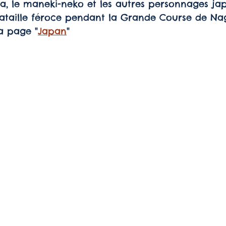
que
cité
cité
 bataille féroce pendant la Grande Course de N
la page "
Japan
"