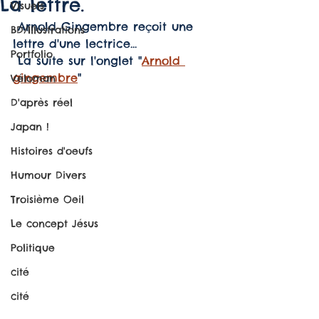
La lettre.
Visuels
 Arnold Gingembre reçoit une 
BD/Illustrations
lettre d'une lectrice...
Portfolio
 La suite sur l'onglet "
Arnold 
gingembre
"
Véloman
D'après réel
Japan !
Histoires d'oeufs
Humour Divers
Troisième Oeil
Le concept Jésus
Politique
cité
cité