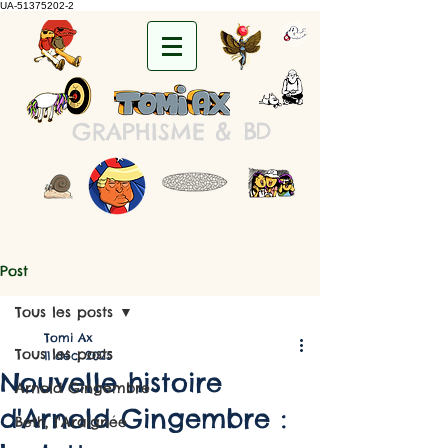
UA-51375202-2
&
B
D
GRAPHISME
Post
Tous les posts
Tomi Ax
Tous les posts
11 déc. 2025
Nouvelle histoire
Arnold Gingembre
d'Arnold Gingembre :
Beth, l'Araignée