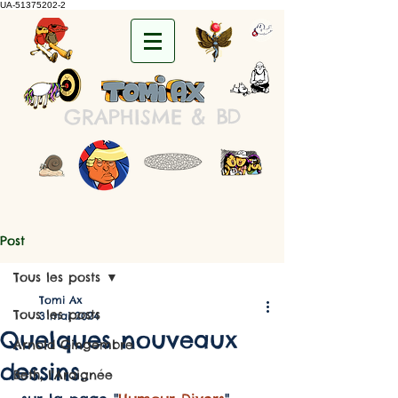
UA-51375202-2
&
B
D
GRAPHISME
Post
Tous les posts
Tomi Ax
Tous les posts
3 mai 2024
Quelques nouveaux
Arnold Gingembre
dessins..
Beth, l'Araignée