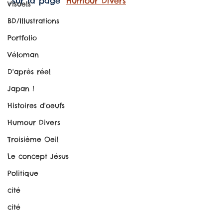
..sur la page "
Humour Divers
"
Visuels
BD/Illustrations
Portfolio
Véloman
D'après réel
Japan !
Histoires d'oeufs
Humour Divers
Troisième Oeil
Le concept Jésus
Politique
cité
cité