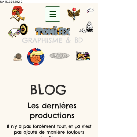
UA-51375202-2
&
B
D
GRAPHISME
BLOG
Les dernières
productions
Il n'y a pas forcément tout, et ça n'est
pas ajouté de manière toujours