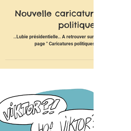
14 avr.
Nouvelle caricature
politique..
..Lubie présidentielle.. A retrouver sur la
page " Caricatures politiques ".