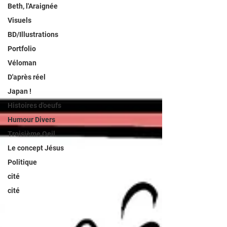
Beth, l'Araignée
Visuels
BD/Illustrations
Portfolio
Véloman
D'après réel
Japan !
Histoires d'oeufs
Humour Divers
Troisième Oeil
Le concept Jésus
Politique
cité
cité