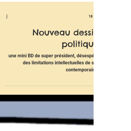
18 avr.
Nouveau dessin
politique
une mini BD de super président, désespéré
des limitations intellectuelles de ses
contemporains.