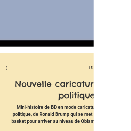
15 avr.
Nouvelle caricature
politique..
Mini-histoire de BD en mode caricature