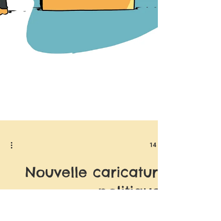
14 avr.