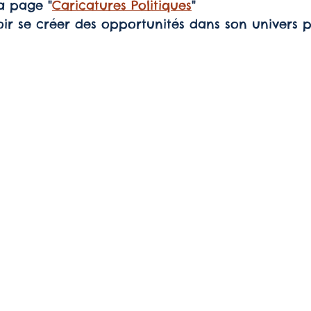
la page "
Caricatures Politiques
"
que
cité
cité
 se créer des opportunités dans son univers pr