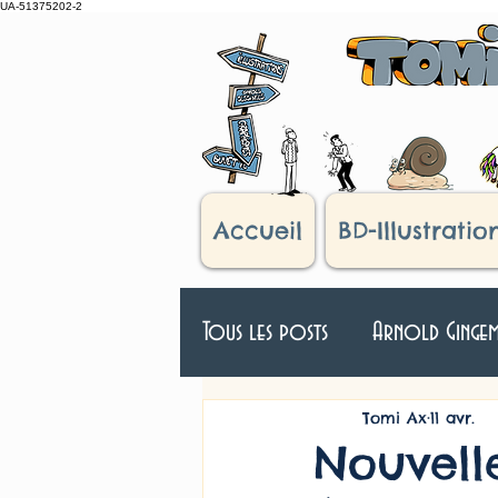
UA-51375202-2
Accueil
BD-Illustratio
Tous les posts
Arnold Ginge
Véloman
D'après réel
Tomi Ax
11 avr.
Nouvelle