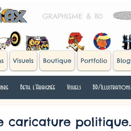
GRAPHISME
&
B
D
ns
Visuels
Boutique
Portfolio
Blog
mbre
Beth, l'Araignée
Visuels
BD/Illustrations
Japan !
Histoires d'oeufs
Humour Divers
T
 caricature politique.