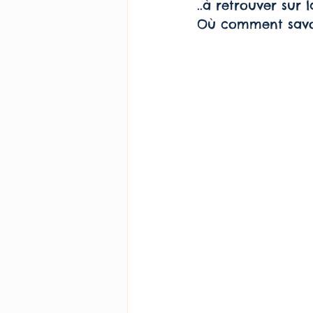
..à retrouver sur 
Le concept Jésus
Politi
Où comment savoir